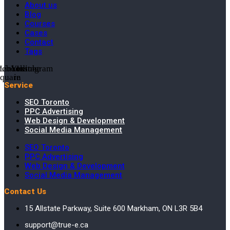
About us
Blog
Courses
Cases
Contact
Tags
cebook-
Linkedin-
Youtube
Instagram
square
in
Service
SEO Toronto
PPC Advertising
Web Design & Development
Social Media Management
SEO Toronto
PPC Advertising
Web Design & Development
Social Media Management
Contact Us
15 Allstate Parkway, Suite 600 Markham, ON L3R 5B4
support@true-e.ca